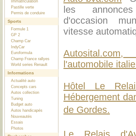
Immatriculation
les annonce
Pastille verte
Permis de conduire
d'occasion mu
Sports
vitesse automati
Formule 1
GP 2
Champ Car
IndyCar
Autosital.com
Euroformula
Champ France rallyes
l'automobile itali
World series Renault
Informations
Actualité auto
Hôtel Le Rela
Concepts cars
Autos collection
Hébergement dan
Tuning
Budget auto
de Gordes.
Autos handicapés
Nouveautés
Essais
Photos
Le Relais d'A