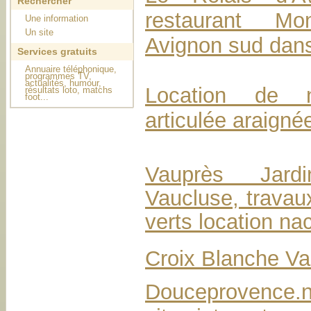
Rechercher
restaurant Mon
Une information
Un site
Avignon sud dans
Services gratuits
Annuaire téléphonique,
programmes TV,
actualités, humour,
Location de na
résultats loto, matchs
foot...
articulée araigné
Vauprès Jardi
Vaucluse, travau
verts location nac
Croix Blanche Va
Douceprovence.