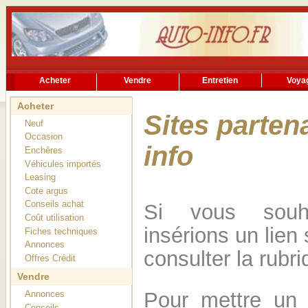
Acheter
Vendre
Entretien
Voya
Rechercher
Services utiles
Acheter
Sites parten
Neuf
Occasion
info
Enchêres
Véhicules importés
Leasing
Cote argus
Conseils achat
Si vous souh
Coût utilisation
insérions un lien 
Fiches techniques
Annonces
consulter la rubr
Offres Crédit
Vendre
Pour mettre un l
Annonces
Conseils