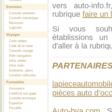
vers auto-info.fr
Entretien
rubrique
faire un 
Conseils entretien
Conseils mécanique
Révisions
Si vous souh
Logiciels
Voyager
établissions un 
Carte radars
d'aller à la rubri
Code de la route
Conseils voyage
Aide navigation
Infos météo
PARTENAIRE
Infos trafic
Itinéraires, plans
Location véhicules
lapieceautomobil
Formalités
Assurance
pièces auto d’oc
Certificat non gage
Contrôle technique
Expertise
Fiscalité
Auto-bva.com
Sit